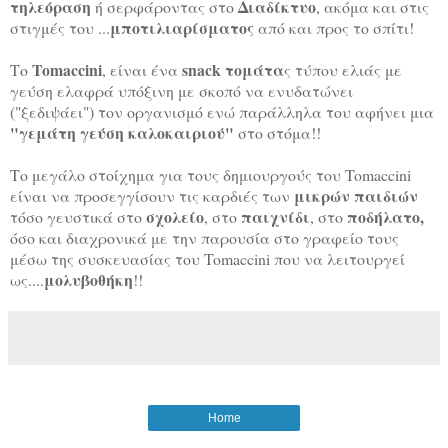
τηλεόραση
Διαδίκτυο
ή σερφάροντας στο
, ακόμα και στις
μποτιλιαρίσματος
στιγμές του ...
από και προς το σπίτι!
Tomaccini
snack τομάτα
Το
, είναι ένα
ς τύπου ελιάς με
γεύση ελαφρά υπόξινη με σκοπό να ενυδατώνει
("ξεδιψάει") τον οργανισμό ενώ παράλληλα του αφήνει μια
"γεμάτη γεύση καλοκαιριού"
στο στόμα!!
Το μεγάλο στοίχημα για τους δημιουργούς του Tomaccini
μικρών παιδιών
είναι να προσεγγίσουν τις καρδιές των
σχολείο
παιχνίδι
ποδήλατο,
τόσο γευστικά στο
, στο
, στο
όσο και διαχρονικά με την παρουσία στο γραφείο τους
μέσω της συσκευασίας του Tomaccini που να λειτουργεί
μολυβοθήκη
ως....
!!
Home