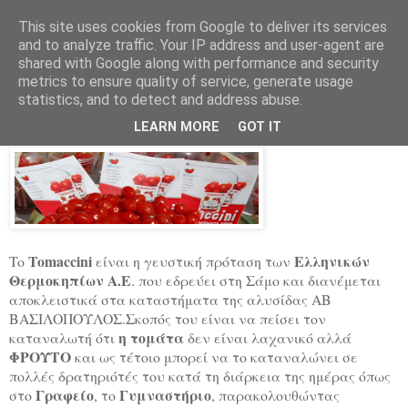
This site uses cookies from Google to deliver its services
Tomaccini
and to analyze traffic. Your IP address and user-agent are
shared with Google along with performance and security
metrics to ensure quality of service, generate usage
statistics, and to detect and address abuse.
About Tomaccini
LEARN MORE
GOT IT
Tomaccini
Ελληνικών
To
είναι η γευστική πρόταση των
Θερμοκηπίων Α.Ε
. που εδρεύει στη Σάμο και διανέμεται
αποκλειστικά στα καταστήματα της αλυσίδας ΑΒ
ΒΑΣΙΛΟΠΟΥΛΟΣ.
Σκοπός του είναι να πείσει τον
η τομάτα
καταναλωτή ότι
δεν είναι λαχανικό αλλά
ΦΡΟΥΤΟ
και ως τέτοιο μπορεί να το καταναλώνει σε
πολλές δρατηριότές του κατά τη διάρκεια της ημέρας όπως
Γραφείο
Γυμναστήριο
στο
, το
, παρακολουθώντας